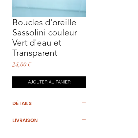
Boucles d'oreille
Sassolini couleur
Vert d'eau et
Transparent
Prix
24,00 €
AJOUTER AU PANIER
DÉTAILS
Taille:
environ 3cm de hauteur
LIVRAISON
Matériaux:
Verre de Murano monté
sur argent.
Cet article est en stock et peut être
Technique:
Verre filé