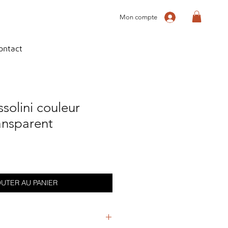
Mon compte
ontact
ssolini couleur
ansparent
UTER AU PANIER