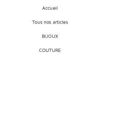
Accueil
Tous nos articles
BIJOUX
COUTURE
DÉCORATION
Mentions légales
Livraison et retours
Modes de paiement
Conditions de vente