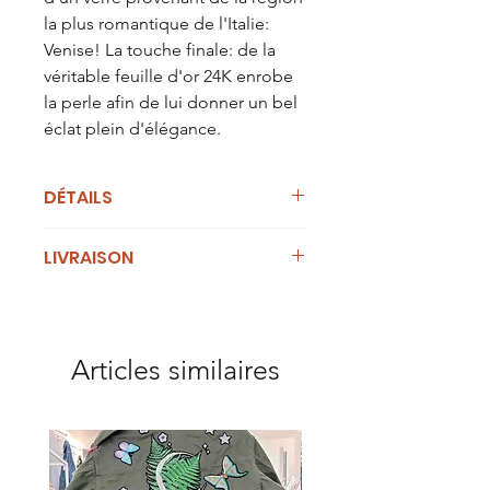
la plus romantique de l'Italie:
Venise! La touche finale: de la
véritable feuille d'or 24K enrobe
la perle afin de lui donner un bel
éclat plein d'élégance.
DÉTAILS
Dimensions:
43cm de tour de cou
LIVRAISON
environ (chainette en argent
ajustable). Perles pleines en verre
Cet article est en stock et peut être
filé. Chaque perles a un diamètre de
confié au transporteur sous 5
1cm. Verre couleur Lapis moyen, Lapis
jours ouvrables.
clair, Pervinca et Bleu Ciel
Articles similaires
clair, enrobé de feuille d'or 24K.
Poids:
10 grammes.
Matériaux:
Perles en verre de
Murano. Câble à bijoux en acier gaîné
de nylon, hypoallergénique.