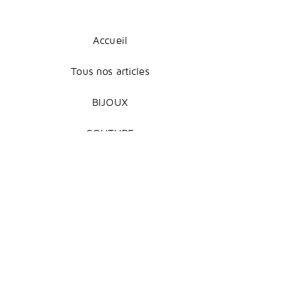
Accueil
Tous nos articles
BIJOUX
COUTURE
DÉCORATION
Mentions légales
Livraison et retours
Modes de paiement