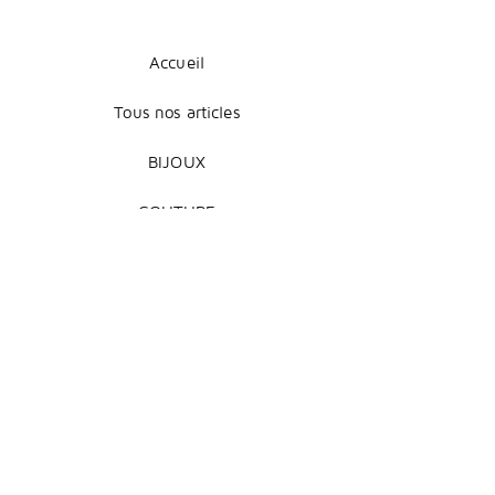
Accueil
Tous nos articles
BIJOUX
COUTURE
DÉCORATION
Mentions légales
Livraison et retours
Modes de paiement
Conditions de vente