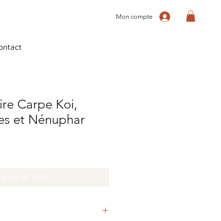
Mon compte
ontact
aire Carpe Koi,
ges et Nénuphar
upture de stock