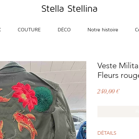
Stella Stellina
X
COUTURE
DÉCO
Notre histoire
C
Veste Milit
Fleurs rou
Prix
240,00 €
R
DÉTAILS