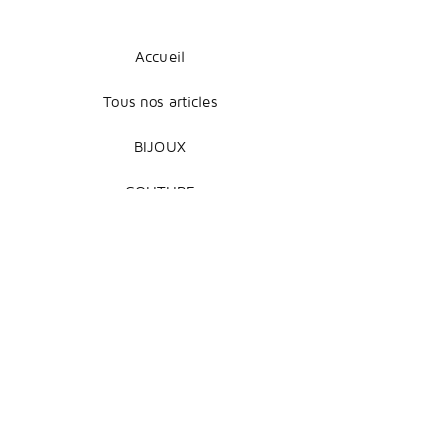
Accueil
Tous nos articles
BIJOUX
COUTURE
DÉCORATION
Mentions légales
Livraison et retours
Modes de paiement
Conditions de vente