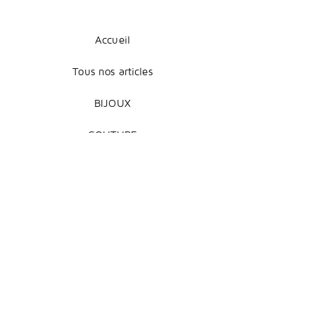
Accueil
Tous nos articles
BIJOUX
COUTURE
DÉCORATION
Mentions légales
Livraison et retours
Modes de paiement
Conditions de vente