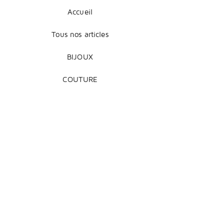
Accueil
Tous nos articles
BIJOUX
COUTURE
DÉCORATION
Mentions légales
Livraison et retours
Modes de paiement
Conditions de vente