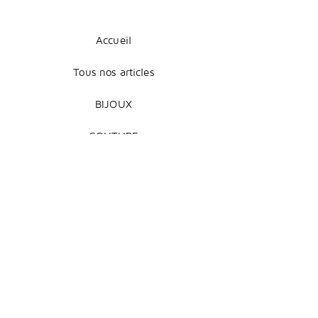
Accueil
Tous nos articles
BIJOUX
COUTURE
DÉCORATION
Mentions légales
Livraison et retours
Modes de paiement
Conditions de vente