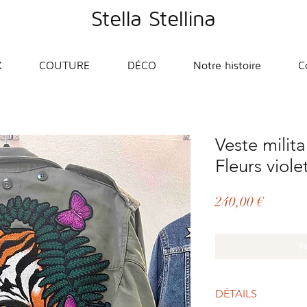
Stella Stellina
X
COUTURE
DÉCO
Notre histoire
C
Veste milita
Fleurs viole
Prix
240,00 €
R
DÉTAILS