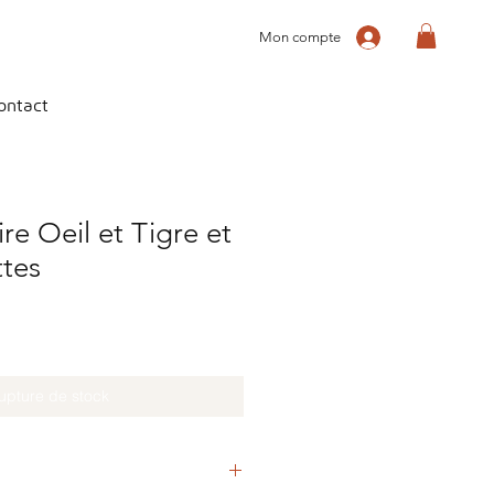
Mon compte
ontact
ire Oeil et Tigre et
ttes
upture de stock