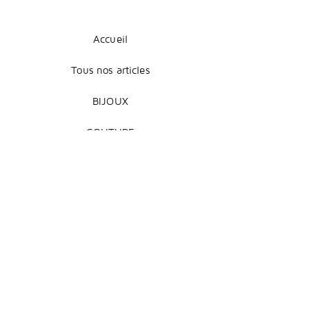
Accueil
Tous nos articles
BIJOUX
COUTURE
DÉCORATION
Mentions légales
Livraison et retours
Modes de paiement
Conditions de vente