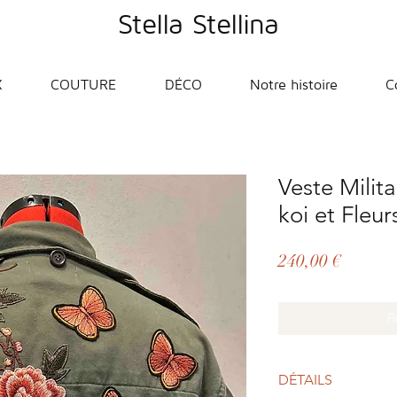
Stella Stellina
X
COUTURE
DÉCO
Notre histoire
C
Veste Milita
koi et Fleur
Prix
240,00 €
R
DÉTAILS