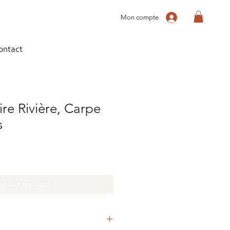
Mon compte
ontact
ire Rivière, Carpe
s
upture de stock