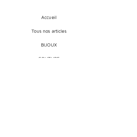
Accueil
Tous nos articles
BIJOUX
COUTURE
DÉCORATION
Mentions légales
Livraison et retours
Modes de paiement
Conditions de vente