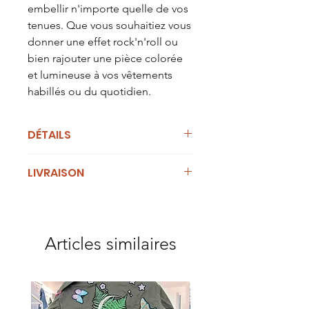
embellir n'importe quelle de vos
tenues. Que vous souhaitiez vous
donner une effet rock'n'roll ou
bien rajouter une pièce colorée
et lumineuse à vos vêtements
habillés ou du quotidien.
DÉTAILS
Taille :
Unique, Oversize
LIVRAISON
Composition :
100% coton
Lavage
: laver à l'envers, en machine
Cet article n'est plus en stock
programme laine ou délicat max
mais peut être reproduit sous réserve
30°C, essorage à 800 t/min, ne pas
de modifications. Peut etre confié au
sécher en machine, ne pas repasser
Articles similaires
transporteur sous 5 à 7
les motifs.
jours ouvrables.