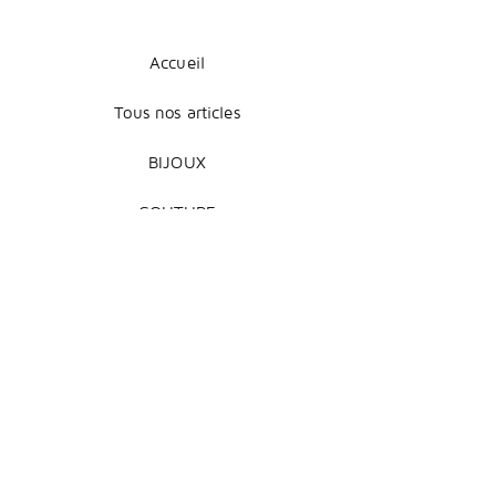
Accueil
Tous nos articles
BIJOUX
COUTURE
DÉCORATION
Mentions légales
Livraison et retours
Modes de paiement
Conditions de vente