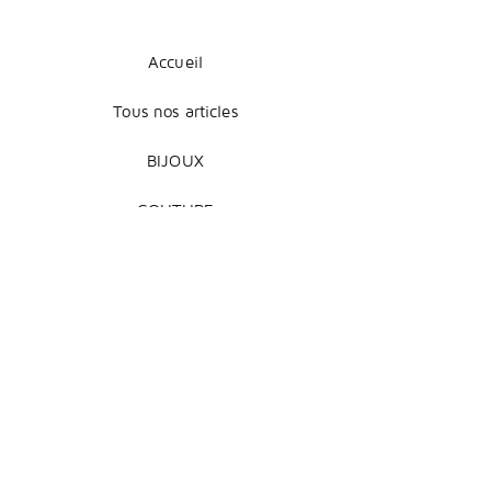
Accueil
Tous nos articles
BIJOUX
COUTURE
DÉCORATION
Mentions légales
Livraison et retours
Modes de paiement
Conditions de vente