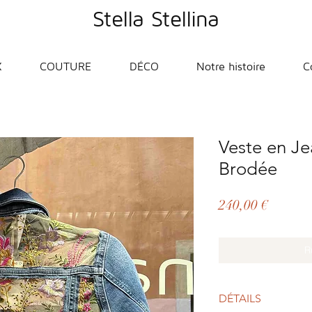
Stella Stellina
X
COUTURE
DÉCO
Notre histoire
C
Veste en Jea
Brodée
Prix
240,00 €
R
DÉTAILS