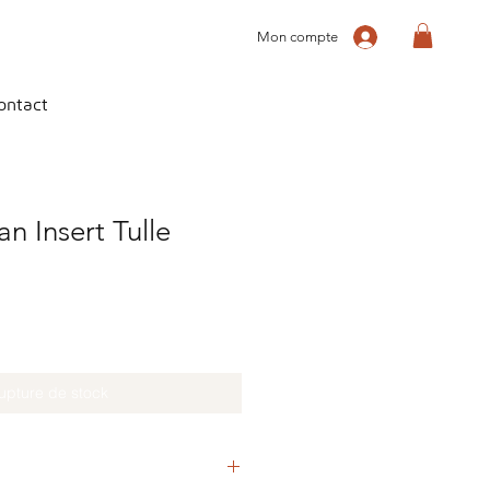
Mon compte
ontact
n Insert Tulle
upture de stock