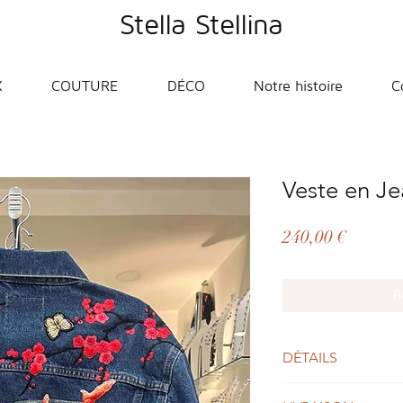
Stella Stellina
X
COUTURE
DÉCO
Notre histoire
C
Veste en J
Prix
240,00 €
R
DÉTAILS
Marque:
Pepe Jeans.