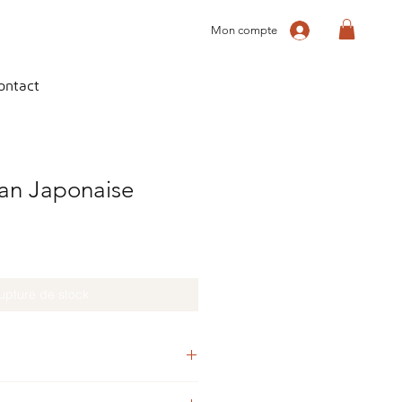
Mon compte
ontact
ean Japonaise
upture de stock