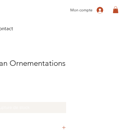
Mon compte
ontact
ean Ornementations
upture de stock