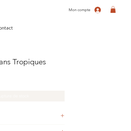
Mon compte
ontact
ans Tropiques
upture de stock