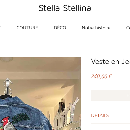
Stella Stellina
X
COUTURE
DÉCO
Notre histoire
C
Veste en Je
Prix
240,00 €
R
DÉTAILS
Marque:
Pepe Jeans.