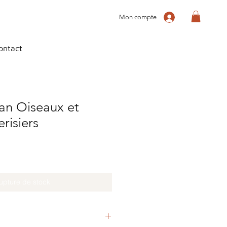
Mon compte
ontact
an Oiseaux et
risiers
upture de stock