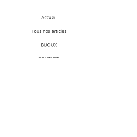
Accueil
Tous nos articles
BIJOUX
COUTURE
DÉCORATION
Mentions légales
Livraison et retours
Modes de paiement
Conditions de vente